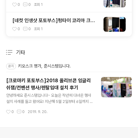
용산구청 행사 렌탈임대 설치 후기
0
0
조회
1
[네컷 인생샷 포토부스]펑타이 코리아 크리
스마스 이벤트 행사 렌탈임대 설치 후기
0
0
조회
1
기타
분류 전체보기
주요 글 목록
키오스크 명가, 준시스템입니다.
공지
[크로마키 포토부스]2018 올리브콘 잉글리
쉬잼/컨벤션 행사/렌탈임대 설치 후기
글 내용
안녕하세요 준시스템입니다~ 오늘은 작년에 다녀온 행사
설치 사례를 들고 왔어요! 지난해 5월 2일부터 6일까지 진
행된 '2018 올리브콘'에 크로마키 포토부스와 함께 다녀
작성시간
0
0
2019. 9. 20.
왔습니다! CJ E&M이 주최한 이번 행사는 식문화와 키친
&리빙 라이프 스타일 트렌드를 경험하고 구매할 수 있도록
마련된 자리였습니다. 행사는 코엑스 C홀에서 진행되었는
데요, 잉글리쉬잼 부스에 준시스템의 크로마키 포토부스를
의안내