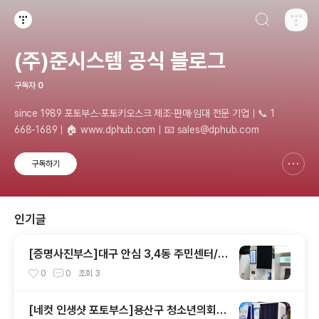
검색하기
티스토리
(주)준시스템 공식 블로그
구독자
0
since 1989 포토부스·포토키오스크 제조·판매·임대 전문 기업｜📞 1
668-1689｜🏠 www.dphub.com｜📧 sales@dphub.com
구독하기
신고하기 레이어
열기
인기글
[증명사진부스]대구 안심 3,4동 주민센터/즉
석사진 포토부스 설치 후기
0
0
조회
3
[네컷 인생샷 포토부스]용산구 청소년의회