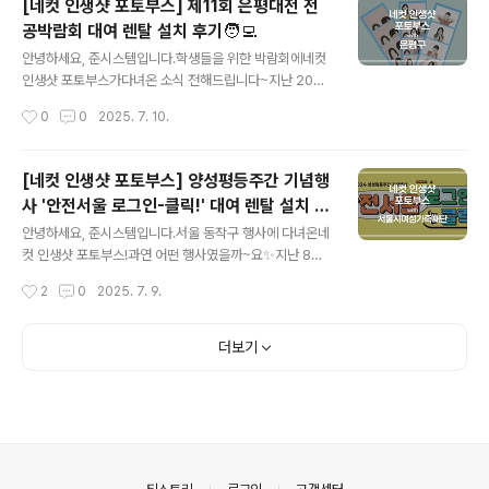
[네컷 인생샷 포토부스] 제11회 은평대전 전
히 뛴 학생 선수들의플볼네컷을 남겨드렸어요📸 일일 플볼
공박람회 대여 렌탈 설치 후기🧑‍💻
사진관으로 변신🌟청량한 하늘색 싸인보드에네컷 프레임
글 내용
이미지를 넣으셨고프레임에는 행사명과 플로어볼 그림을
안녕하세요, 준시스템입니다.학생들을 위한 박람회에네컷
넣어행사의 특징이 눈에 띄도록 꾸며주셨네요~​10대 분들
인생샷 포토부스가다녀온 소식 전해드립니다~지난 2021
이 많은 행사에서더 주목받는 네컷 사진 이벤트죠~부담 없
년부터매년 함께하고 있는은평대전 전공박람회!​저희 포토
작성시간
0
0
2025. 7. 10.
는 가격에 큰 즐거움을선물해 보세요🫶​감사합니다🥰 준시
부스를꾸준히 찾아주셔서늘 감사한 마음입니다🥰은평대
스템 www.dphub.com↑↑ 네컷 인생샷 포토부스..
전 전공박람회는대학생 멘토와의 전공 상담,진로 컨설팅
및 여러 체험활동을즐길 수 있는 행사랍니다!​요청대로 행
[네컷 인생샷 포토부스] 양성평등주간 기념행
사 당일인9월 7일 오전 9시에은평다목적체육관에세팅 완
사 '안전서울 로그인-클릭!' 대여 렌탈 설치 후
료해 드렸습니다👌이날은 은평네컷이 되어행사에 참여한
글 내용
기👆
고등학생 친구들의예쁜 네컷 사진을 찍어주었어요🩵​어딜
안녕하세요, 준시스템입니다.서울 동작구 행사에 다녀온네
가나 환영받는네컷 사진 포토부스지만특히 10대들이 많은
컷 인생샷 포토부스!과연 어떤 행사였을까~요✨지난 8월
곳에서반응이 팡팡 터진답니다!행사에 최적화된 저희 제품
28일,2024 양성평등주간을 맞이해서울시여성가족재단
작성시간
2
0
2025. 7. 9.
은기기 설치 및 철수를아주 빠르게 진행해 드려요!​또한 고
이 개최한안전서울 로그인-클릭!🖱️​양성평등을 주제로 진행
해상도 카메라를 탑재해선명한 화질을 보장하고,인터넷 연
된강연, 전시, 영화 상영 등각종 활동에 참여할 수 있는기념
결 시 카..
행사였다고 합니다~ 네컷 인생샷 포토부스는 이 중디지털
더보기
성범죄&성착취 예방 관련프로그램의 일환으로 함께하여
많은 분들의 사진을 찍어드렸습니다👍동글동글 캐릭터가
눈에 띄는행사 키비주얼을 중심으로디자인을 제작해 주셨
는데요!행사의 의미가 기억에 오래 남도록디지털 성착취
예방 문구를 담아주셨네요💛​시작 화면과 싸인보드, 프레임
까지행사에 맞게 커스텀해 적용 가능한네컷 인생샷 포토부
의안내