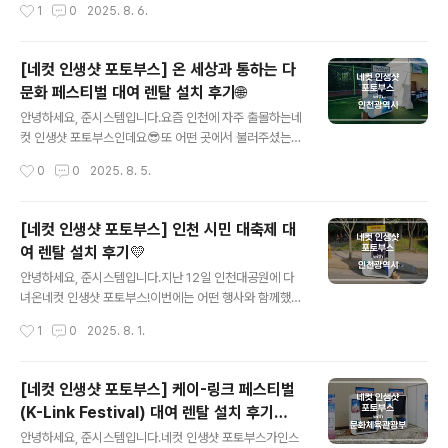
작성시간
1
0
2025. 8. 6.
다📸이번 행사에서는'인생사진관'이라는 이름으로운영된
셨기 때문인데요🙏​이날 축제 1부는 체험 부스,2부 스마트
네컷 포토부스! 불꽃놀이를 연상케 하는 이미지와불꽃축
폰 영화제로나누어 진행되었으며네컷 인생샷 포토부스는
제, ..
체험 부스에서 학생들을 맞이했습니다.전면 싸인보드의 Q
[네컷 인생샷 포토부스] 온 세상과 통하는 다
R코드를 스캔하면접속되는 AI 디지털 교과서 퀴즈 페이지
문화 페스티벌 대여 렌탈 설치 후기🌐
에서영상 시청 후 OX 퀴즈를 풀어보는 이벤트가 있었는데
글 내용
요!​정답을 맞춘 화면을 선생님께 보여드리면도궁네컷을 촬
안녕하세요, 준시스템입니다.요즘 인천에 자주 출몰하는​네
영할 수 있는 기회가주어졌다고 합니다📸 싸인보드는 AI
컷 인생샷 포토부스인데요😎또 어떤 곳에서 불러주셨는지
디지털 교과서와퀴즈 이벤트 참여 방법에 대해 적힌디자인
가볼까요?이번에 다녀온 곳은~다문화 가족과 인천 시민이
작성시간
0
0
2025. 8. 5.
을 전달해 주셨습니다.프레임 하단에는 간단하게축제명과
모여다양한 국가의 역사와 문화를 체험하는2024 온 세상
일러스트가 삽입되었습니다.​연말이 다가올수록 여기저기..
과 통하는 다문화 페스티벌입니다🌐이 날 네컷 인생샷 포토
부스는현장 접수처 부스 옆에 자리를 잡았습니다.날이 맑
[네컷 인생샷 포토부스] 인천 시민 대축제 대
아서 텐트 없이 야외 설치가 가능했는데요!​갑자기 강풍이
여 렌탈 설치 후기💛
불어도 열리지 않도록커튼 양쪽에 자석을 넣어 제작했기
글 내용
때문에양 끝을 문 옆에 잘 붙이기만 하면걱정 없이 이용할
안녕하세요, 준시스템입니다.지난 12일 인천대공원에 다
수 있답니다🫸🌪️네컷 부스는 스탬프 투어 이벤트의최종
녀온네컷 인생샷 포토부스!이번에는 어떤 행사와 함께했을
보스(?) 역할을 수행했는데요✌️😎​공예존, 홍보존 등 행사
까~요?바로 제60회 인천시민의 날 기념2024 인천 시민
작성시간
1
0
2025. 8. 1.
장 부스에 참여 후받을 수 있는 스탬프를 7개 모으면네컷
대축제입니다!​지난 60년간의 인천의 변화를 돌아보고,앞
사진 촬영 기회가 주어지는스페셜 이벤..
으로의 새로운 도약을 다짐하기 위해마련된 자리였다고 하
네요👏행사는 인천대공원에서 열렸고하루 전날인 11일 오
[네컷 인생샷 포토부스] 케이-링크 페스티벌
후에 미리야외 설치를 완료해 드렸습니다.​12일 하루동안
(K-Link Festival) 대여 렌탈 설치 후기
무료 운영되어행사에 참여한 인천 시민분들이자유롭게 기
글 내용
🇰🇷
념 네컷 사진을 찍을 수 있었는데요!​행사 기간 내에 비나 눈
안녕하세요, 준시스템입니다.​네컷 인생샷 포토부스가인스