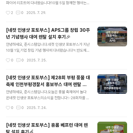
이 오지 않고콘센트를 연결해 전원을 켤 수 있다면몽고텐
파이어 리조트에 다녀왔습니다!10월 5일 함께한 행사는2
트 없는 야외에도 설치 가능하답니다✔️ 축제의 키컬러는
023∼2024 한국 방문의 해를 맞아문화체육관광부와 한
작성시간
2
0
2025. 7. 29.
노랑💛싸인보드에는 행사 타이틀을 넣고이용 안내사항을
국관광공사가 개최한2024 케이-링크 페스티벌이었는데
간략히 적어주셨으며,네컷 프레임 역시 타이틀과 ..
요😆​'K-컬처로 세계와 한국을 잇는다'는의미가 담긴 축제
라고 합니다~인스파이어 볼룸에는한국의 다양한 문화를
[네컷 인생샷 포토부스] APS그룹 창립 30주
경험해볼 수 있는K-컬쳐존이 마련되었는데요🇰🇷이 중
년 기념행사 대여 렌탈 설치 후기🎉
한국의 오락 문화를체험할 수 있는 K-플레이존에네컷 인생
글 내용
샷 포토부스 2대가 설치되었습니다!전통 놀이 체험존 옆에
안녕하세요, 준시스템입니다.네컷 인생샷 포토부스가 지난
2대가 나란히 설치된 모습입니다☺️역시 한국의 놀이 문화
10월 1일,기업 창립 기념 행사에 다녀왔습니다🏃​반도체
를 소개하는데에네컷 사진이 빠질 수 없겠죠~​이 날은 총 1
및 디스플레이 장비 제조사인 APS는1994년 창립되어 2
작성시간
0
0
2025. 7. 25.
만 2천여명의참가자가 다녀갔다고 하는데요😲아주 열심
024년 현재까지오랜 역사를 이어 오고 있는 기업인데요,​
히 많은 분들의 K-네컷을찍어드리고 돌아왔답니다👏 ..
임직원 분들과 다 함께창립 30주년을 기념하고앞으로의
비전을 공유하고자이러한 자리를 마련했다고 합니다~이천
[네컷 인생샷 포토부스] 제28회 부평 풍물 대
지산포레스트리조트에서진행된 이 날의 사진 작가는 바로
축제 인천부평경찰서 홍보부스 대여 렌탈 설
바로~우리의 네컷 인생샷 포토부스였습니다!!​네컷 사진을
글 내용
치 후기🎊
촬영할 때배너에 제시된 포즈를 하고 찍으면스탬프 1개를
안녕하세요, 준시스템입니다.오늘은 풍물 축제에서 놀다
찍어드리는이벤트가 진행되었다고 하네요☺️ 행사의 키비
온네컷 인생샷 포토부스의소식을 전합니다✨28회차를 맞
주얼을 활용해 디자인한싸인보드와 프레임을 보내주셔서
이한 인천 대표 문화 관광 축제,2024 부평 풍물 대축제에
작성시간
0
0
2025. 7. 24.
그대로 적용해 드렸습니다.​소중한 직원들에게 네컷으로 즐
다녀왔습니다👏​9월 27일부터 3일간 K-풍물 세계화를 주
거운 추억을선물할 수 있도록 도와드리는 네컷부스와 ..
제로사물놀이 공연, 체험, 전시 행사가 펼쳐졌답니다!또한
인천의 여러 공공 기관들이 모여행사 기간 동안 홍보 부스
[네컷 인생샷 포토부스] 휴롬 베프런 대여 렌
를 운영했는데요~​준시스템의 네컷 인생샷 포토부스는인천
탈 설치 후기🍏