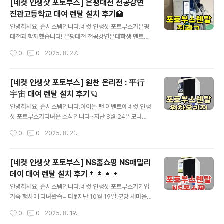
[네컷 인생샷 포토부스] 은평대전 전공강연
습니다📸 [인파서블 서포터즈 1기] ISW SURF 2024 (2
진관고등학교 대여 렌탈 설치 후기🏫
024 인천스타트업위크 SURF) - 행사의 현장 속으로~
글 내용
😎안녕하세요! ISW SURF 2024 인파서블 서포터즈 1기
안녕하세요, 준시스템입니다.​네컷 인생샷 포토부스가은평
이송은입니다 :) 오늘은 기다리고~ 기다리던 I...blog.nav
대전과 함께했습니다! 은평대전 전공강연은대학생 멘토들
er.com아쉽게도 이번에는현장 사진을 남기지 못해저희
이은평구 중고등학교에 방문해전공 및 진로 강연을진행하
작성시간
0
0
2025. 8. 27.
포토부스를 담아주신행사 서포터즈 분의 글을인용해 봅니
는 프로그램인데요,​올해 스타트를 끊은학교는 바로~진관
다🫶 싸인보드와 ..
고등학교였습니다!포토부스는 요청하신 대로점심시간이
되기 전로비에 설치해 드렸습니다.​문과 계단 사이에딱 맞
[네컷 인생샷 포토부스] 원찬 온리전 : 平行
게 설치된 모습이죠?콤팩트한 사이즈의네컷 인생샷 포토
宇宙 대여 렌탈 설치 후기🪐
부스는협소한 공간 내에도무리 없이 설치 가능한데요,​적절
글 내용
한 위치에 설치해학생들의 이용 및 통행에 불편함이 없도
안녕하세요, 준시스템입니다.아이돌 팬 이벤트에네컷 인생
록신경 썼답니다🫶싸인보드 LED 조명이 강해현장 사진을
샷 포토부스가다녀온 소식입니다~지난 8월 24일모나코
촬영하면하얗게 날아가 버리는데요~​실물은 위 사진처럼선
스페이스에서열린 원찬 온리전!​세븐틴 원우, 디노님 팬분
작성시간
0
0
2025. 8. 21.
명하게 잘 보인다는 점알아주시길 바라요😉점심시간 종이
들이사랑을 담아 준비한 창작물을판매하고 교류하는 행사
울리자금세 많은 학생들이포토부스 앞으로찾아와주었는데
였습니다.이렇듯 최근 기업뿐만 아니라개인이 주최하는 행
요!학교에서 처음..
사에서도포토부스 운영에 관심 갖고많은 문의를 주시는데
[네컷 인생샷 포토부스] NS홈쇼핑 NS패밀리
요💖​네컷 인생샷은 오류 없는안정적 시스템을 갖추고 있어
데이 대여 렌탈 설치 후기👨‍👩‍👧‍👦
별도 인원 상주할 필요 없이편하게 무인운영 가능하답니
글 내용
다!우주를 활보하는 두 친구를귀엽게 표현한 네컷 프레임
안녕하세요, 준시스템입니다.​네컷 인생샷 포토부스가기업
을보내주셨습니다🛸​네모네모 프레임은 가랏!사진 위치만
가족 행사에 다녀왔습니다❣️지난 10월 19일!분당 새마을
유의해 주시면 OK!위 사례처럼 자유롭게 모양을 내서디자
운동중앙연수원에서 열린2024 NS패밀리데이 LOVE A.
작성시간
0
0
2025. 8. 19.
인하실 수 있습니다✌️시작 화면도 커스텀 가능~미처 작업
C.T.ually에서네컷 요정으로 활약했는데요~​NS홈쇼핑 임