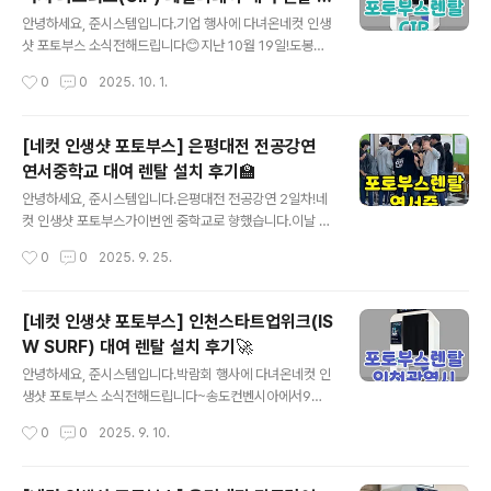
에 놓고2. 콘센트에 코드만 꽂으면3. 포토부스 설치 - 끝 -
글 내용
치 후기👨‍👩‍👧‍👦
참 쉽죠?!😉👌 본격 시작 전원활한 행사 진행을 위해학생
안녕하세요, 준시스템입니다.기업 행사에 다녀온​네컷 인생
회 친구들이 선생님과 함께열심히 준비하고 있었어요📸​그
샷 포토부스 소식전해드립니다😊지난 10월 19일!도봉구
냥 지나치지 않도록홍보 포스터까지 설치해두셨네요~ 부
한 캠핑장에서 열린CIP 2024 패밀리데이에서함께하게
작성시간
0
0
2025. 10. 1.
담 없이 쉽고 재밌게즐길 수 있는 네컷 인생샷이설치되었
되었는데요~그린 에너지 기업인코펜하겐 인프라스트럭쳐
다는 소식에하나 둘 모여드는 친구들🏃‍..
파트너스(CIP)의파트너사 임직원과 가족을 위한행사였다
고 합니다🎉가을 낙엽을 즐기는 가족을 담은디자인을 보내
[네컷 인생샷 포토부스] 은평대전 전공강연
주셨는데요🍁시작 화면까지 통일성 있게디자인해 주신 모
연서중학교 대여 렌탈 설치 후기🏫
습입니다. 행사의 기억을 네컷으로 남길 수 있는시간을 선
글 내용
물해 드리는 네컷 부스와따뜻한 연말 만들어 보시기 바랍
안녕하세요, 준시스템입니다.은평대전 전공강연 2일차!​네
니다🩷​감사합니다❣ 네컷 인생샷 포토부스무인 네컷사진
컷 인생샷 포토부스가이번엔 중학교로 향했습니다.이날 전
포토부스 슈팅허브-RP 제품 소개dphub.com↑↑ 네컷
공강연이진행된 곳은연서중학교였는데요!당일 아침 8시 3
작성시간
0
0
2025. 9. 25.
인생샷 포토부스 자세히 보기 ↑↑since 1989 PHOTO
0분2층 홈베이스에네컷 인생샷 포토부스1대를 설치했습
KIOSK 전문 기업포토부스 / 포토키오스크 ..
니다.포토부스 도착 소식에달려온 수많은 친구들🏃 현장
반응이아주 뜨거웠는데요~포토부스 이벤트는남녀노소 누
[네컷 인생샷 포토부스] 인천스타트업위크(IS
구나 선호하지만1020세대가 많은 행사에서특히 빛을 발
W SURF) 대여 렌탈 설치 후기🚀
한답니다!같이 은평네컷 찍고 싶은친구들, 선생님들과순서
글 내용
를 기다리는훈훈한 모습 포착💞네컷 인생샷 포토부스는공
안녕하세요, 준시스템입니다.박람회 행사에 다녀온​네컷 인
간에 크게 제약받지 않고설치, 철수 시간이 짧으며이용, 관
생샷 포토부스 소식전해드립니다~송도컨벤시아에서9월 1
리가 간편해행사에 최적화된 제품이라고할 수 있습니다!대
0일~11일간 진행된2024 인천스타트업위크🚀​이번 행사
작성시간
0
0
2025. 9. 10.
기 시간도 신나게 즐기는연서중학교 친구들😆즐거운 포토
는 창업 지원 기관 및130여 개 기업이 참여해강연, 세미나,
타임이었길바라겠습니다! 싸인보드와 프레임,시작 화면 디
제품 체험 등이진행되었는데요!​네컷 인생샷 포토부스는장
자인은 지난..
내 카페테리아 옆에서참여자분들의 네컷 사진을찍어드렸