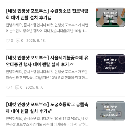
하지 못하셔도싸인보드의 메인 이미지를위와 같이 넣어드
직원 및 가족이 함께 모여다양한 게임과 체험 활동을 즐기
리고 있습니..
고행복네컷 사진으로 추억을 남기며공감대를 형성하는 문
[네컷 인생샷 포토부스] 수원청소년 진로박람
화 행사였다고 합니다🤗 너른 들판에 온 가족이 모여축제
회 대여 렌탈 설치 후기🔮
를 즐기는 봄날이 연상되는디자인을 전해주셨습니다.행사
글 내용
타이틀 이미지가 너무 귀엽죠😚 직원이 행복해야 회사도
안녕하세요, 준시스템입니다.​네컷 인생샷 포토부스가 이번
잘 돌아가는 법!행사에 참여한 임직원과 그 가족분들이스
에는수원시 청소년 행사에 다녀왔습니다🏫지난 10월 18
트레스 확 풀고 네컷 추억 만들며즐거운 하루 보내셨길 바
일 하루 동안수원청소년문화센터 야외광장에서 열린202
작성시간
0
0
2025. 8. 13.
랍니다🫶감사합니다❤️ 준시스템 www.dphub.com↑
4 수원 청소년 진로 박람회!​수원시 19개 중학교의 학생들
↑ 네컷 인생샷 포토부스 자세히 보기 ↑..
이 모여직업을 체험하고 진로·진학 상담도 받으며자신의
꿈을 찾아갈 수 있도록 도움을 주고자기획된 행사라고 하
[네컷 인생샷 포토부스] 서울세계불꽃축제 유
는데요, 네컷 인생샷 포토부스는미래 고민이 많을 학생분
안타증권 행사 대여 렌탈 설치 후기🎆
들에게즐거움을 안겨줄 네컷 사진을열심히 찍어드리고 왔
글 내용
습니다😄샘플 디자인 적용을 선택해 주셨어요~학교라는
안녕하세요, 준시스템입니다.네컷 인생샷 포토부스가유안
주제와 어울리는 디자인에서메인 문구만 수정 후 적용해
타증권과 함께했습니다🙌지난 10월 5일,한화와 함께하는
드렸습니다.​싸인보드와 프레임은 직접 작업해서행사 10일
서울세계불꽃축제 2024가여의도 한강공원에서 개최되었
작성시간
1
0
2025. 8. 7.
전까지 보내주셔야 하지만,상황이 여의치 않으신 경우에는
는데요!​이 날 이랜드 크루즈 앞에서유안타증권이 이벤트
샘플 디자인을 적용하실 수도 있는데요~​샘플 디자인의 문
부스를 운영했는데요,저희 네컷 인생샷 포토부스가 현장에
구..
서축제에 오신 분들을 맞이하게 되었습니다.전날 오후 5시
[네컷 인생샷 포토부스] 도궁초등학교 궁뜰축
사전 설치를 요청해 주셔서10월 4일에 CU 여의도선착장1
제 대여 렌탈 설치 후기🍂
호점 앞에네컷 인생샷 포토부스 2대를 설치해 드렸습니다.​
글 내용
이 날 유안타증권 이벤트 부스에서는유안타증권 공식 인스
안녕하세요, 준시스템입니다.지난 10월 17일 목요일,네컷
타그램을 팔로우하고해시태그와 함께 사진을 업로드하면
인생샷 포토부스가경기도 광주에 다녀왔습니다~이날 하루
네컷 사진 촬영 기회를 드리는이벤트가 진행되었다고 합니
동안 열린2024 도궁초등학교 궁뜰축제에저희를 불러주