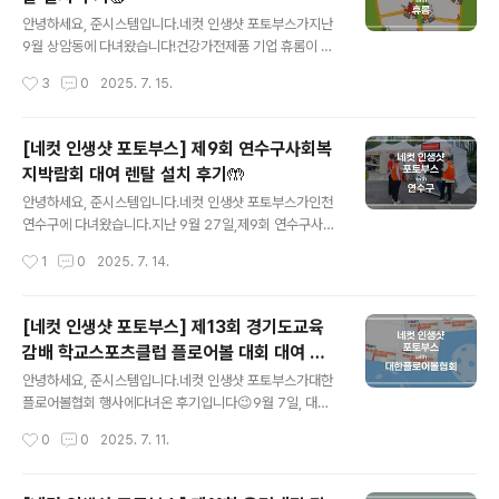
부평경찰서 홍보 부스에서인천 시민분들을 맞이했습니다
글 내용
🙌'교통안전 네컷 촬영 체험' 이벤트의주인공으로 자리를
안녕하세요, 준시스템입니다.네컷 인생샷 포토부스가지난
지키고 있는 현장 포착!​부스에 오신 관람객분들의 사진을
9월 상암동에 다녀왔습니다!건강가전제품 기업 휴롬이 주
무료로 촬영해 드렸습니다📸 이번 행사는 디자인 의뢰를
최한베프런은 채소와 과일 섭취를 독려하는'날것 캠페
작성시간
3
0
2025. 7. 15.
통해 진행되었습니다.체험명과 경찰서 로고를 넣은 기본
인'의 일환이었다고 하는데요,​참가비는 모두 취약계층 아
싸인보드와부평시 캐릭터 부디, 부니와 경찰 캐..
동을 위한채소놀이터 조성 사업에 기부되어건강 챙기고 기
부도 하는일거양득 행사였다고 하네요👏​사전 설치를 요청
[네컷 인생샷 포토부스] 제9회 연수구사회복
하셔서행사 전날 오후 4시상암 월드컵공원 평화광장에설
지박람회 대여 렌탈 설치 후기🤲
치해 드렸습니다. 네컷 인생샷 포토부스 2대는베지 프룻
글 내용
사진관으로 변신해완주한 러너분들과 즐거운포토타임을
안녕하세요, 준시스템입니다.네컷 인생샷 포토부스가인천
가졌답니다🍏​이번 행사는 빠른 회전율을 위해재촬영 기능
연수구에 다녀왔습니다.지난 9월 27일,제9회 연수구사회
은 사용하지 않았고컬러 사진만 출력 가능하도록설정이 일
복지박람회가개최되었기 때문인데요🎊​다양한 복지 사업
작성시간
1
0
2025. 7. 14.
부 변경되었습니다.베프런의 키컬러는 GREEN💚신선한
과 정책을 홍보하고,지역 내 사회복지 기관 종사자를 격려
채소과일 친구들이 모인주황 프레임도 눈에 띄었는데요🧡​
하여지역 복지를 강화하고자 매년 여는 축제라고 합니다~
네컷 인생샷..
행사는 연수구청 앞한마음광장에서 진행되었고약 1,000
[네컷 인생샷 포토부스] 제13회 경기도교육
여 명이 참여했는데요!​30개의 체험부스가 준비된 가운데
감배 학교스포츠클럽 플로어볼 대회 대여 렌
네컷 인생샷 포토부스도 부스 앞쪽에 설치되어참가자분들
글 내용
탈 설치 후기🏑
과 즐거운 시간을 보내고 왔습니다.네컷 인생샷 포토부스
안녕하세요, 준시스템입니다.네컷 인생샷 포토부스가대한
는 프로그램 오류나기기 고장이 잦은 저사양 제품과는 다
플로어볼협회 행사에다녀온 후기입니다😉9월 7일, 대진
른차별화된 기술력으로 만들어졌기 때문에여러 명이 계속
대학교 체육관에서제13회 경기도교육감배학교스포츠클럽
작성시간
0
0
2025. 7. 11.
이용하는 현장에서도안정적인 무인 운영이 가능하답니다
플로어볼 대회가개최되었는데요! 초등, 중등부 선수단 및
👍 필요시 인화지 교체만 해주시면 되는데누구나 쉽게 처
임원 등250여 명이 모인 대회에문화 행사 프로그램의 일
리하실 수 있..
환으로저희 포토부스가 함께하게 되었답니다.​ 경기를 열심