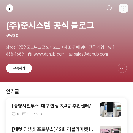
검색하기
티스토리
(주)준시스템 공식 블로그
구독자
0
since 1989 포토부스·포토키오스크 제조·판매·임대 전문 기업｜📞 1
668-1689｜🏠 www.dphub.com｜📧 sales@dphub.com
구독하기
신고하기 레이어
열기
인기글
[증명사진부스]대구 안심 3,4동 주민센터/즉
석사진 포토부스 설치 후기
0
0
조회
3
[네컷 인생샷 포토부스]42회 러블리마켓 in