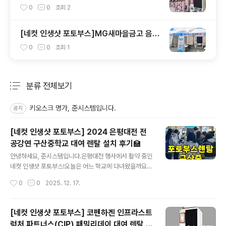
DDP 행사 렌탈임대 설치 후기
0
0
조회
2
[네컷 인생샷 포토부스]MG새마을금고 음악
회 렌탈임대 설치 후기
0
0
조회
1
분류 전체보기
주요 글 목록
키오스크 명가, 준시스템입니다.
공지
[네컷 인생샷 포토부스] 2024 은평대전 전
공강연 구산중학교 대여 렌탈 설치 후기🏫
글 내용
안녕하세요, 준시스템입니다.은평대전 행사에서 활약 중인
네컷 인생샷 포토부스!오늘은 어느 학교에 다녀왔을까요?
2024년 마지막은평대전 전공강연이 진행된이곳은 구산
작성시간
0
0
2025. 12. 17.
중학교입니다~​당일 오전 8시경,학교 본관 1층 로비에네컷
인생샷 포토부스 1대를설치해 드렸어요.하부에 바퀴가 달
려 있어이동 및 설치가 아주 간편한데요,자리 잡은 뒤엔 바
[네컷 인생샷 포토부스] 코펜하겐 인프라스트
퀴를 고정하여안전하게 사용 가능하답니다.​1. 원하는 자리
럭처 파트너스(CIP) 패밀리데이 대여 렌탈 설